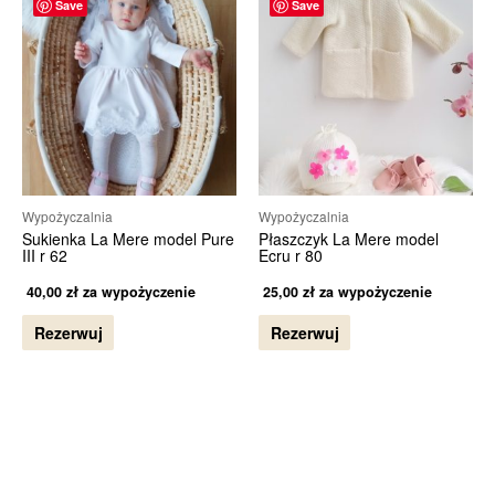
Save
Save
Wypożyczalnia
Wypożyczalnia
Sukienka La Mere model Pure
Płaszczyk La Mere model
III r 62
Ecru r 80
40,00
zł
za wypożyczenie
25,00
zł
za wypożyczenie
Rezerwuj
Rezerwuj