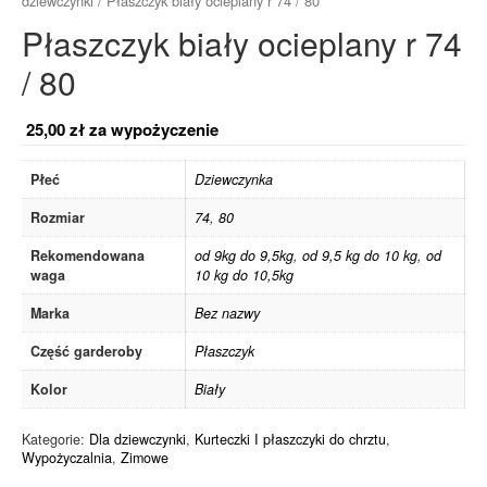
dziewczynki
/ Płaszczyk biały ocieplany r 74 / 80
Płaszczyk biały ocieplany r 74
/ 80
25,00
zł
za wypożyczenie
Płeć
Dziewczynka
Rozmiar
74
,
80
Rekomendowana
od 9kg do 9,5kg
,
od 9,5 kg do 10 kg
,
od
waga
10 kg do 10,5kg
Marka
Bez nazwy
Część garderoby
Płaszczyk
Kolor
Biały
Kategorie:
Dla dziewczynki
,
Kurteczki I płaszczyki do chrztu
,
Wypożyczalnia
,
Zimowe