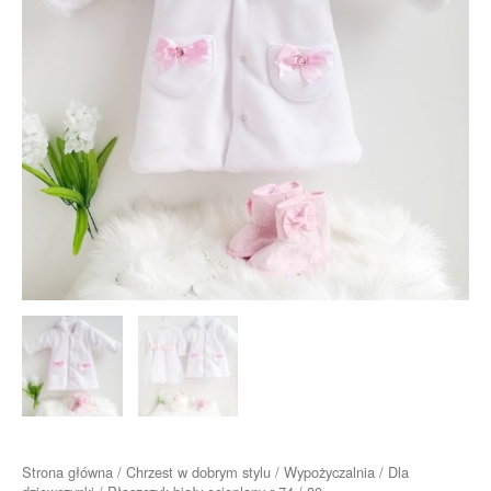
Strona główna
/
Chrzest w dobrym stylu
/
Wypożyczalnia
/
Dla