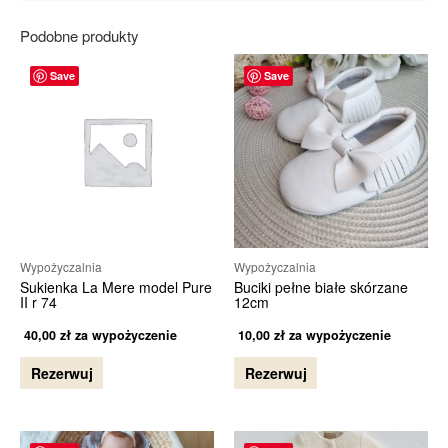
Podobne produkty
Save
Save
Wypożyczalnia
Wypożyczalnia
Sukienka La Mere model Pure
Buciki pełne białe skórzane
II r 74
12cm
40,00
zł
za wypożyczenie
10,00
zł
za wypożyczenie
Rezerwuj
Rezerwuj