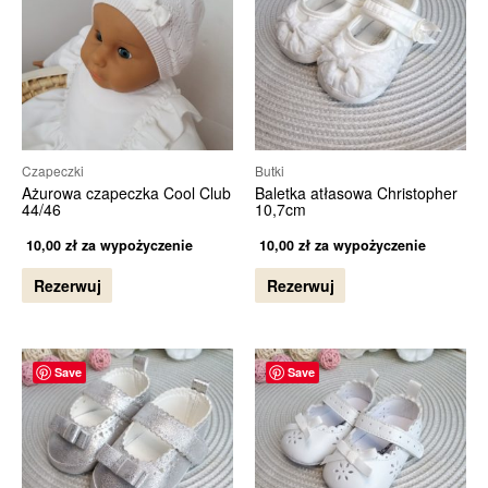
Czapeczki
Butki
Ażurowa czapeczka Cool Club
Baletka atłasowa Christopher
44/46
10,7cm
10,00
zł
za wypożyczenie
10,00
zł
za wypożyczenie
Rezerwuj
Rezerwuj
Save
Save