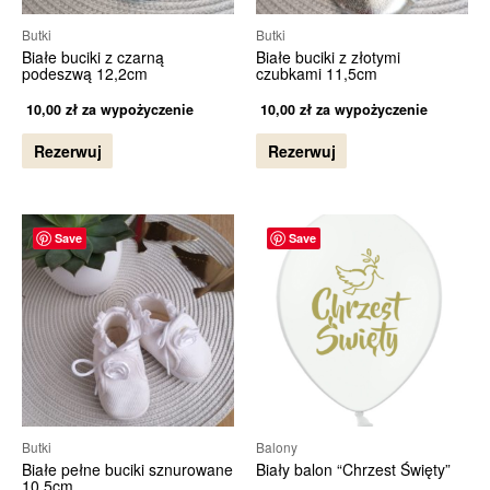
Butki
Butki
Białe buciki z czarną
Białe buciki z złotymi
podeszwą 12,2cm
czubkami 11,5cm
10,00
zł
za wypożyczenie
10,00
zł
za wypożyczenie
Rezerwuj
Rezerwuj
Save
Save
Butki
Balony
Białe pełne buciki sznurowane
Biały balon “Chrzest Święty”
10,5cm