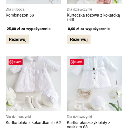
Dla chłopca
Dla dziewczynki
Kombinezon 56
Kurteczka różowa z kokardką
r 68
25,00
zł
za wypożyczenie
0,00
zł
za wypożyczenie
Rezerwuj
Rezerwuj
Save
Save
Dla dziewczynki
Dla dziewczynki
Kurtka biała z kokardkami r 62
Kurtka płaszczyk biały z
paskiem 68