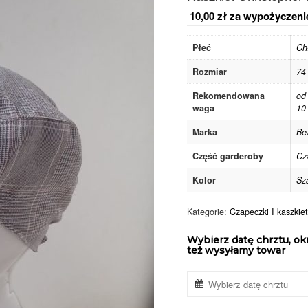
10,00
zł
za wypożyczeni
Płeć
Ch
Rozmiar
74
Rekomendowana
od
waga
10
Marka
Be
Część garderoby
Cz
Kolor
Sz
Kategorie:
Czapeczki I kaszkiet
Wybierz datę chrztu, ok
też wysyłamy towar