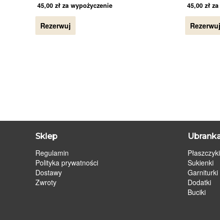
45,00
zł
za wypożyczenie
45,00
zł
za
Rezerwuj
Rezerwu
Sklep
Ubranka
Regulamin
Płaszczyki
Polityka prywatności
Sukienki
Dostawy
Garniturki
Zwroty
Dodatki
Buciki