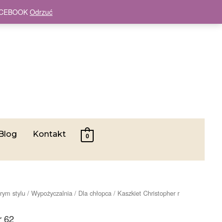
 FACEBOOK
Odrzuć
Blog
Kontakt
0
rym stylu
/
Wypożyczalnia
/
Dla chłopca
/ Kaszkiet Christopher r
r 62