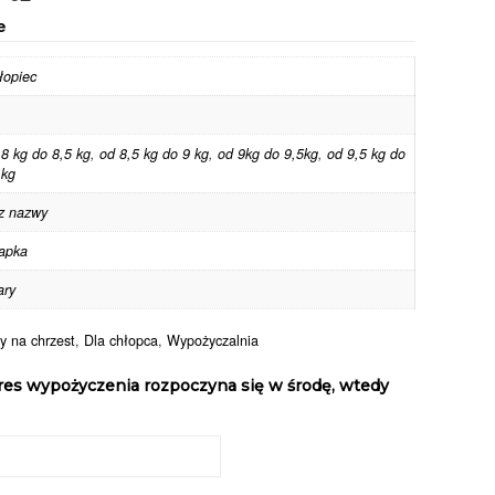
e
łopiec
 8 kg do 8,5 kg
,
od 8,5 kg do 9 kg
,
od 9kg do 9,5kg
,
od 9,5 kg do
 kg
z nazwy
apka
ary
y na chrzest
,
Dla chłopca
,
Wypożyczalnia
res wypożyczenia rozpoczyna się w środę, wtedy