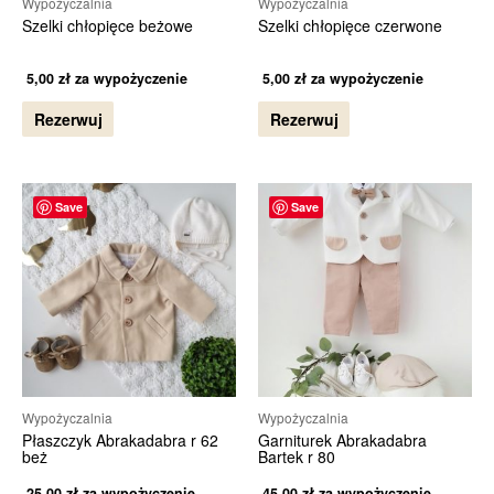
Wypożyczalnia
Wypożyczalnia
Szelki chłopięce beżowe
Szelki chłopięce czerwone
5,00
zł
za wypożyczenie
5,00
zł
za wypożyczenie
Rezerwuj
Rezerwuj
Save
Save
Wypożyczalnia
Wypożyczalnia
Płaszczyk Abrakadabra r 62
Garniturek Abrakadabra
beż
Bartek r 80
25,00
zł
za wypożyczenie
45,00
zł
za wypożyczenie