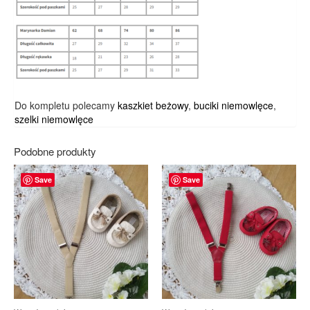
Do kompletu polecamy
kaszkiet beżowy
,
buciki niemowlęce
,
szelki niemowlęce
Podobne produkty
Save
Save