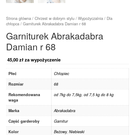
Strona główna
/
Chrzest w dobrym stylu
/
Wypożyczalnia
/
Dla
chłopca
/ Garniturek Abrakadabra Damian r 68
Garniturek Abrakadabra
Damian r 68
45,00
zł
za wypożyczenie
Płeć
Chłopiec
Rozmiar
68
Rekomendowana
od 7kg do 7,5kg
,
od 7,5 kg do 8 kg
waga
Marka
Abrakadabra
Część garderoby
Garnitur
Kolor
Beżowy
,
Niebieski