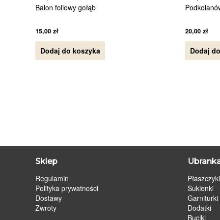
Balon foliowy gołąb
Podkolanó
15,00
zł
20,00
zł
Dodaj do koszyka
Dodaj do
Sklep
Ubranka
Regulamin
Płaszczyki
Polityka prywatności
Sukienki
Dostawy
Garniturki
Zwroty
Dodatki
Buciki