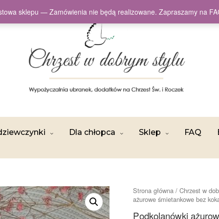
testowa sklepu — Zamówienia nie będą realizowane. Zapraszamy na
dziewczynki
Dla chłopca
Sklep
FAQ
Strona główna
/
Chrzest w dob
ażurowe śmietankowe bez kok
Podkolanówki ażurow