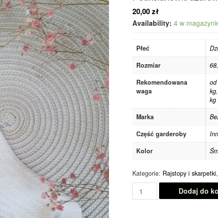
20,00
zł
Availability:
4 w magazyni
Płeć
Dz
Rozmiar
68
Rekomendowana
od
waga
kg
kg
Marka
Be
Część garderoby
In
Kolor
Śm
Kategorie:
Rajstopy i skarpetki
Dodaj do k