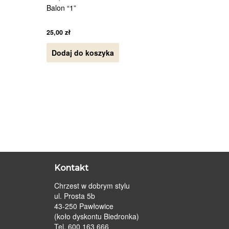
Balon “1”
25,00
zł
Dodaj do koszyka
Kontakt
Chrzest w dobrym stylu
ul. Prosta 5b
43-250 Pawłowice
(koło dyskontu Biedronka)
Tel. 600 163 666