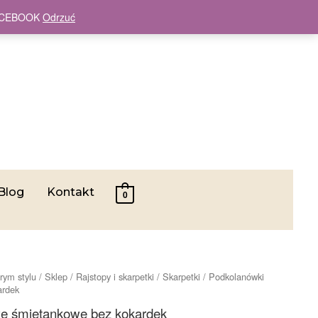
 FACEBOOK
Odrzuć
Blog
Kontakt
0
rym stylu
/
Sklep
/
Rajstopy i skarpetki
/
Skarpetki
/ Podkolanówki
ardek
e śmietankowe bez kokardek