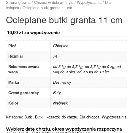
Strona główna
/
Chrzest w dobrym stylu
/
Wypożyczalnia
/
Dla
chłopca
/ Ocieplane butki granta 11 cm
Ocieplane butki granta 11 cm
10,00
zł
za wypożyczenie
Płeć
Chłopiec
Rozmiar
74
Rekomendowana
od 8 kg do 8,5 kg
,
od 8,5 kg do 9 kg
,
od
waga
9kg do 9,5kg
,
od 9,5 kg do 10 kg
Marka
Bez nazwy
Część garderoby
Buty
Kolor
Niebieski
Kategorie:
Butki
,
Butki i kozaczki do chrztu
,
Dla chłopca
,
Wypożyczalnia
Wybierz datę chrztu, okres wypożyczenia rozpoczyna