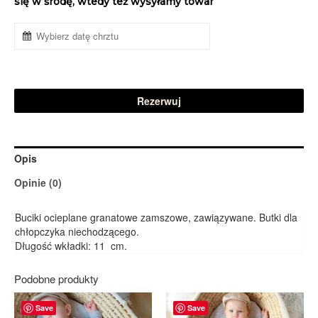
się w środę, wtedy też wysyłamy towar
Rezerwuj
Opis
Opinie (0)
Buciki ocieplane granatowe zamszowe, zawiązywane. Butki dla
chłopczyka niechodzącego.
Długość wkładki: 11 cm.
Podobne produkty
Save
Save