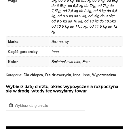
waga
5kg do 5,5 kg
,
od 5,5 kg do 6 kg
,
od 6kg
do 6,5kg
,
od 6,5 kg do 7kg
,
od 7kg do
7,5kg
,
od 7,5 kg do 8 kg
,
od 8 kg do 8,5
kg
,
od 8,5 kg do 9 kg
,
od 9kg do 9,5kg
,
od 9,5 kg do 10 kg
,
od 10 kg do 10,5kg
,
od 10,5 kg do 11,5 kg
,
od 11,5 kg do 12
kg
Marka
Bez nazwy
Część garderoby
Inne
Kolor
Śmietankowa biel
,
Ecru
Kategorie:
Dla chłopca
,
Dla dziewczynki
,
Inne
,
Inne
,
Wypożyczalnia
Wybierz datę chrztu, okres wypożyczenia rozpoczyna
się w środę, wtedy też wysyłamy towar