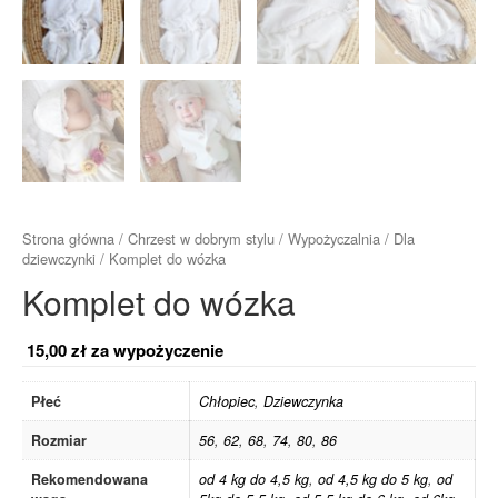
Strona główna
/
Chrzest w dobrym stylu
/
Wypożyczalnia
/
Dla
dziewczynki
/ Komplet do wózka
Komplet do wózka
15,00
zł
za wypożyczenie
Płeć
Chłopiec
,
Dziewczynka
Rozmiar
56
,
62
,
68
,
74
,
80
,
86
Rekomendowana
od 4 kg do 4,5 kg
,
od 4,5 kg do 5 kg
,
od