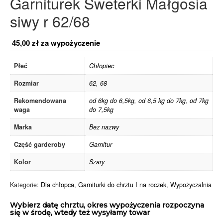
Garniturek Sweterki Małgosia
siwy r 62/68
45,00
zł
za wypożyczenie
Płeć
Chłopiec
Rozmiar
62
,
68
Rekomendowana
od 6kg do 6,5kg
,
od 6,5 kg do 7kg
,
od 7kg
waga
do 7,5kg
Marka
Bez nazwy
Część garderoby
Garnitur
Kolor
Szary
Kategorie:
Dla chłopca
,
Garniturki do chrztu I na roczek
,
Wypożyczalnia
Wybierz datę chrztu, okres wypożyczenia rozpoczyna
się w środę, wtedy też wysyłamy towar