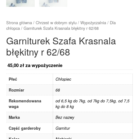
Strona główna
/
Chrzest w dobrym stylu
/
Wypożyczalnia
/
Dla
chłopca
/ Garniturek Szafa Krasnala błękitny r 62/68
Garniturek Szafa Krasnala
błękitny r 62/68
45,00
zł
za wypożyczenie
Płeć
Chłopiec
Rozmiar
68
Rekomendowana
od 6,5 kg do 7kg
,
od 7kg do 7,5kg
,
od 7,5
waga
kg do 8 kg
Marka
Bez nazwy
Część garderoby
Garnitur