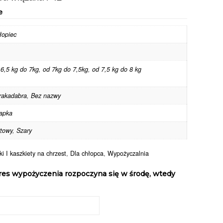
e
łopiec
 6,5 kg do 7kg
,
od 7kg do 7,5kg
,
od 7,5 kg do 8 kg
rakadabra
,
Bez nazwy
apka
żowy
,
Szary
i I kaszkiety na chrzest
,
Dla chłopca
,
Wypożyczalnia
res wypożyczenia rozpoczyna się w środę, wtedy