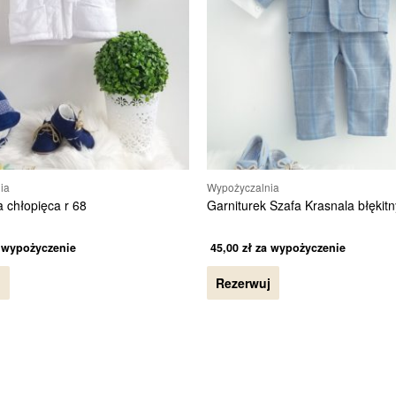
ia
Wypożyczalnia
a chłopięca r 68
Garniturek Szafa Krasnala błękitn
 wypożyczenie
45,00
zł
za wypożyczenie
j
Rezerwuj