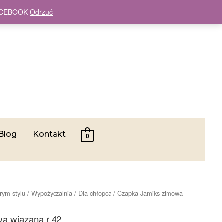
 FACEBOOK
Odrzuć
Blog
Kontakt
0
rym stylu
/
Wypożyczalnia
/
Dla chłopca
/ Czapka Jamiks zimowa
a wiązana r 42