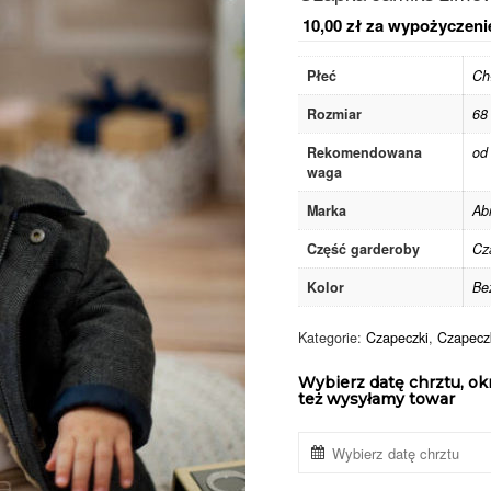
10,00
zł
za wypożyczeni
Płeć
Ch
Rozmiar
68
Rekomendowana
od
waga
Marka
Ab
Część garderoby
Cz
Kolor
Be
Kategorie:
Czapeczki
,
Czapeczk
Wybierz datę chrztu, ok
też wysyłamy towar