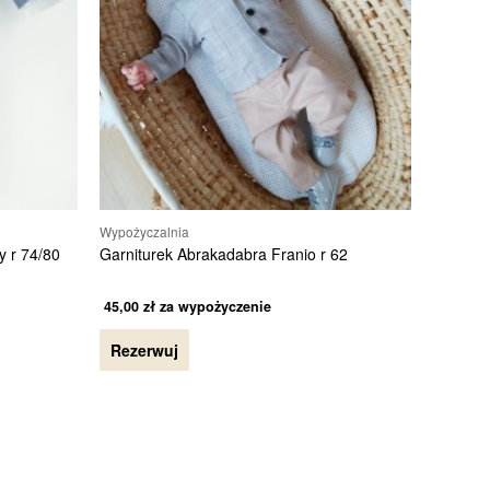
Wypożyczalnia
y r 74/80
Garniturek Abrakadabra Franio r 62
45,00
zł
za wypożyczenie
Rezerwuj