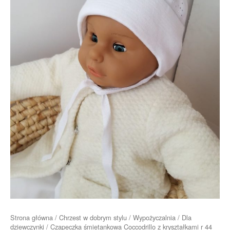
Strona główna
/
Chrzest w dobrym stylu
/
Wypożyczalnia
/
Dla
dziewczynki
/ Czapeczka śmietankowa Coccodrillo z kryształkami r 44