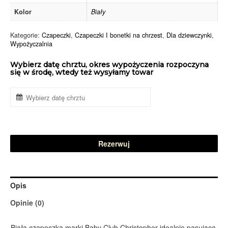
Kolor
Biały
Kategorie:
Czapeczki
,
Czapeczki I bonetki na chrzest
,
Dla dziewczynki
,
Wypożyczalnia
Wybierz datę chrztu, okres wypożyczenia rozpoczyna
się w środę, wtedy też wysyłamy towar
Rezerwuj
Opis
Opinie (0)
Biała czapeczka marki Baby Club Christopher idealnie pasująca