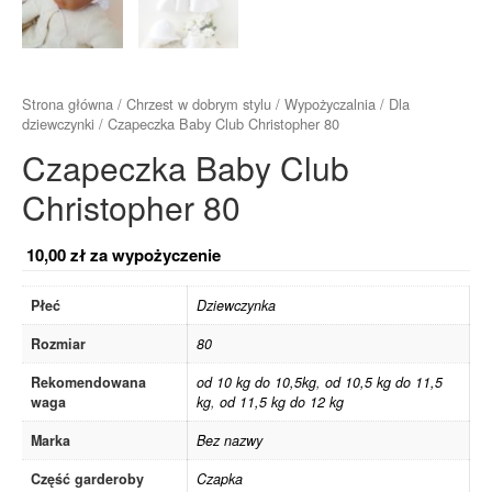
Strona główna
/
Chrzest w dobrym stylu
/
Wypożyczalnia
/
Dla
dziewczynki
/ Czapeczka Baby Club Christopher 80
Czapeczka Baby Club
Christopher 80
10,00
zł
za wypożyczenie
Płeć
Dziewczynka
Rozmiar
80
Rekomendowana
od 10 kg do 10,5kg
,
od 10,5 kg do 11,5
waga
kg
,
od 11,5 kg do 12 kg
Marka
Bez nazwy
Część garderoby
Czapka