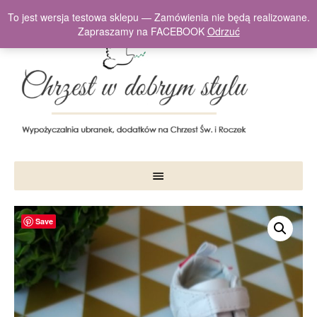
To jest wersja testowa sklepu — Zamówienia nie będą realizowane.
Zapraszamy na FACEBOOK
Odrzuć
Save