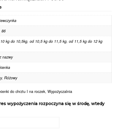
e
iewczynka
,
86
 10 kg do 10,5kg
,
od 10,5 kg do 11,5 kg
,
od 11,5 kg do 12 kg
z nazwy
kienka
ny
,
Różowy
ienki do chrztu I na roczek
,
Wypożyczalnia
res wypożyczenia rozpoczyna się w środę, wtedy