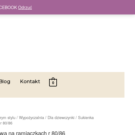
 FACEBOOK
Odrzuć
Blog
Kontakt
0
rym stylu
/
Wypożyczalnia
/
Dla dziewczynki
/ Sukienka
r 80/86
wa na ramiączkach r 80/86