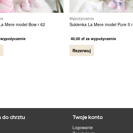
ia
Wypożyczalnia
La Mere model Bow r 62
Sukienka La Mere model Pure II r
 wypożyczenie
40,00
zł
za wypożyczenie
j
Rezerwuj
 do chrztu
Twoje konto
Logowanie