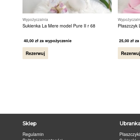
Wypożyczalnia
Wypożyczaln
Sukienka La Mere model Pure II r 68
Płaszczyk 
40,00
zł
za wypożyczenie
25,00
zł
za
Rezerwuj
Rezerwu
Sklep
Ubranka
Regulamin
Płaszczyki