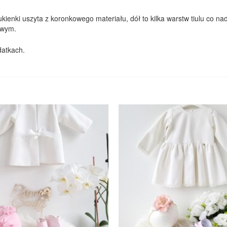
kienki uszyta z koronkowego materiału, dół to kilka warstw tiulu co na
owym.
datkach.