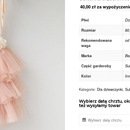
40,00
zł
za wypożyczeni
Płeć
Dz
Rozmiar
80
Rekomendowana
od
waga
Marka
Be
Część garderoby
Su
Kolor
In
Kategorie:
Dla dziewczynki
,
Suk
Wybierz datę chrztu, ok
też wysyłamy towar