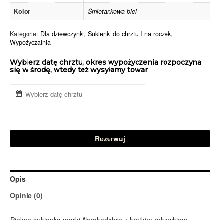
Kolor
Śmietankowa biel
Kategorie:
Dla dziewczynki
,
Sukienki do chrztu I na roczek
,
Wypożyczalnia
Wybierz datę chrztu, okres wypożyczenia rozpoczyna
się w środę, wtedy też wysyłamy towar
Rezerwuj
Opis
Opinie (0)
Piękna sukienka marki Abrakadabra z krótkim rękawkiem