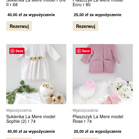
II r 68
Ecru r 80
40,00
zł
za wypożyczenie
25,00
zł
za wypożyczenie
Rezerwuj
Rezerwuj
Save
Save
Wypożyczalnia
Wypożyczalnia
Sukienka La Mere model
Płaszczyk La Mere model
Sophie (2) r 74
Rose r 74
40,00
zł
za wypożyczenie
25,00
zł
za wypożyczenie