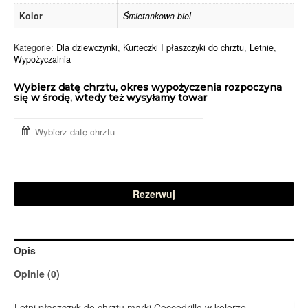
Kolor
Śmietankowa biel
Kategorie:
Dla dziewczynki
,
Kurteczki I płaszczyki do chrztu
,
Letnie
,
Wypożyczalnia
Wybierz datę chrztu, okres wypożyczenia rozpoczyna
się w środę, wtedy też wysyłamy towar
Rezerwuj
Opis
Opinie (0)
Letni płaszczyk do chrztu marki Coccodrillo w kolorze