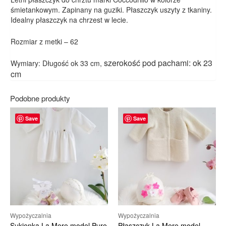
śmietankowym. Zapinany na guziki. Płaszczyk uszyty z tkaniny.
Idealny płaszczyk na chrzest w lecie.
Rozmiar z metki – 62
szerokość pod pachami: ok 23
Wymiary: Długość ok 33 cm,
cm
Podobne produkty
Save
Save
Wypożyczalnia
Wypożyczalnia
Sukienka La Mere model Pure
Płaszczyk La Mere model