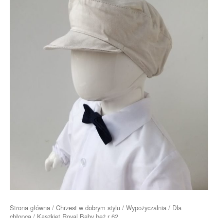
Strona główna
/
Chrzest w dobrym stylu
/
Wypożyczalnia
/
Dla
chłopca
/ Kaszkiet Royal Baby beż r 62