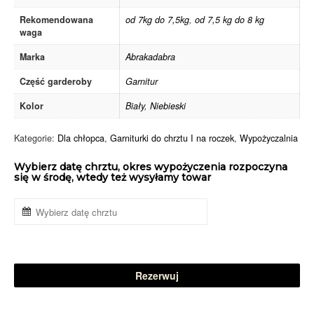
Rekomendowana
od 7kg do 7,5kg
,
od 7,5 kg do 8 kg
waga
Marka
Abrakadabra
Część garderoby
Garnitur
Kolor
Biały
,
Niebieski
Kategorie:
Dla chłopca
,
Garniturki do chrztu I na roczek
,
Wypożyczalnia
Wybierz datę chrztu, okres wypożyczenia rozpoczyna
się w środę, wtedy też wysyłamy towar
Rezerwuj