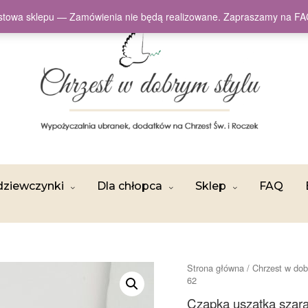
testowa sklepu — Zamówienia nie będą realizowane. Zapraszamy na
dziewczynki
Dla chłopca
Sklep
FAQ
Strona główna
/
Chrzest w dob
62
Czapka uszatka szar