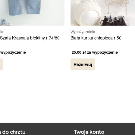
ia
Wypożyczalnia
Szafa Krasnala błękitny r 74/80
Biała kurtka chłopięca r 56
 wypożyczenie
25,00
zł
za wypożyczenie
j
Rezerwuj
 do chrztu
Twoje konto