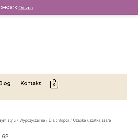
 FACEBOOK
Odrzuć
Blog
Kontakt
0
rym stylu
/
Wypożyczalnia
/
Dla chłopca
/ Czapka uszatka szara
a 62