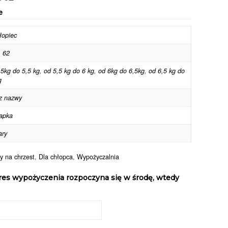
e
łopiec
,
62
 5kg do 5,5 kg
,
od 5,5 kg do 6 kg
,
od 6kg do 6,5kg
,
od 6,5 kg do
g
z nazwy
apka
ary
y na chrzest
,
Dla chłopca
,
Wypożyczalnia
res wypożyczenia rozpoczyna się w środę, wtedy