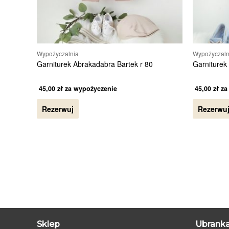
Wypożyczalnia
Wypożyczaln
Garniturek Abrakadabra Bartek r 80
Garniturek 
45,00
zł
za wypożyczenie
45,00
zł
za
Rezerwuj
Rezerwu
Sklep
Ubranka