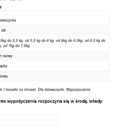
e
iewczynka
,
68
 5kg do 5,5 kg
,
od 5,5 kg do 6 kg
,
od 6kg do 6,5kg
,
od 6,5 kg do
g
,
od 7kg do 7,5kg
z nazwy
apka
żowy
i I bonetki na chrzest
,
Dla dziewczynki
,
Wypożyczalnia
res wypożyczenia rozpoczyna się w środę, wtedy