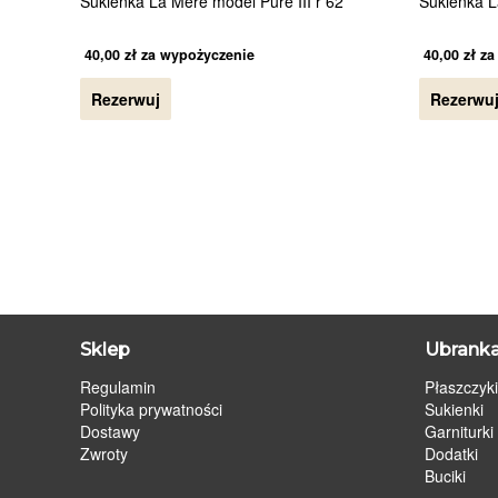
Sukienka La Mere model Pure III r 62
Sukienka L
40,00
zł
za wypożyczenie
40,00
zł
za
Rezerwuj
Rezerwu
Sklep
Ubranka
Regulamin
Płaszczyki
Polityka prywatności
Sukienki
Dostawy
Garniturki
Zwroty
Dodatki
Buciki