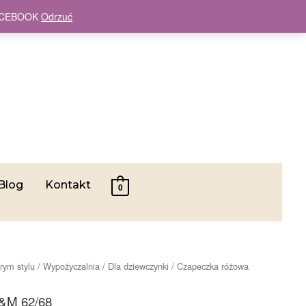
 FACEBOOK
Odrzuć
Blog
Kontakt
0
rym stylu
/
Wypożyczalnia
/
Dla dziewczynki
/ Czapeczka różowa
&M 62/68