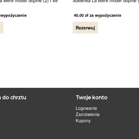
a Mere model Sophie (2) r 68
Sukienka La Mere model Sophie (
 wypożyczenie
40,00
zł
za wypożyczenie
j
Rezerwuj
 do chrztu
Twoje konto
Logowanie
Zamówienia
Kupony