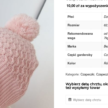
10,00
zł
za wypożyczeni
Płeć
Dz
Rozmiar
62
Rekomendowana
od
waga
7k
Marka
Be
Część garderoby
Cz
Kolor
Ró
Kategorie:
Czapeczki
,
Czapeczk
Wybierz datę chrztu, ok
też wysyłamy towar