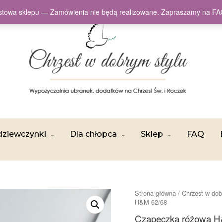
testowa sklepu — Zamówienia nie będą realizowane. Zapraszamy na
dziewczynki
Dla chłopca
Sklep
FAQ
Strona główna
/
Chrzest w dob
H&M 62/68
Czapeczka różowa H