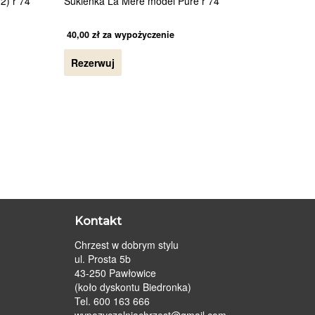
2) r 74
Sukienka La Mere model Pure r 74
40,00
zł
za wypożyczenie
Rezerwuj
Kontakt
Chrzest w dobrym stylu
ul. Prosta 5b
43-250 Pawłowice
(koło dyskontu Biedronka)
Tel. 600 163 666